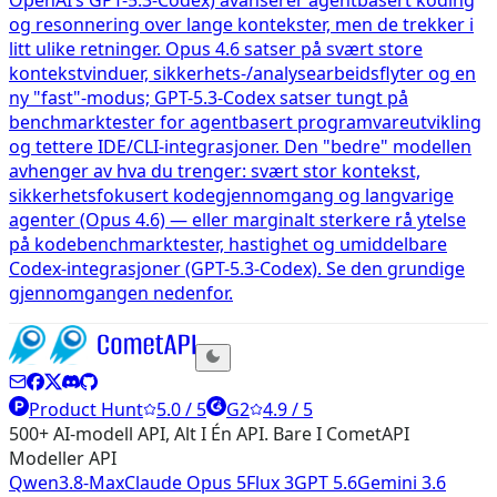
OpenAI’s GPT-5.3-Codex) avanserer agentbasert koding
og resonnering over lange kontekster, men de trekker i
litt ulike retninger. Opus 4.6 satser på svært store
kontekstvinduer, sikkerhets-/analysearbeidsflyter og en
ny "fast"-modus; GPT-5.3-Codex satser tungt på
benchmarktester for agentbasert programvareutvikling
og tettere IDE/CLI-integrasjoner. Den "bedre" modellen
avhenger av hva du trenger: svært stor kontekst,
sikkerhetsfokusert kodegjennomgang og langvarige
agenter (Opus 4.6) — eller marginalt sterkere rå ytelse
på kodebenchmarktester, hastighet og umiddelbare
Codex-integrasjoner (GPT-5.3-Codex). Se den grundige
gjennomgangen nedenfor.
Product Hunt
5.0 / 5
G2
4.9 / 5
500+ AI-modell API, Alt I Én API. Bare I CometAPI
Modeller API
Qwen3.8-Max
Claude Opus 5
Flux 3
GPT 5.6
Gemini 3.6