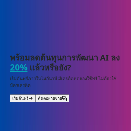
GPT-5.4
Input:
$2/M
Output:
$12/M
แชทเดียว ทุกอย่างผสมผสาน
ฟรีในระยะเวลาจำกัด
ทดลองใช้ฟรี
พร้อมลดต้นทุนการพัฒนา AI ลง
20%
แล้วหรือยัง?
เริ่มต้นฟรีภายในไม่กี่นาที มีเครดิตทดลองใช้ฟรี ไม่ต้องใช้
บัตรเครดิต
เริ่มต้นฟรี
ติดต่อฝ่ายขาย
อ่านเพิ่มเติม