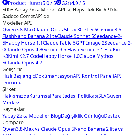
Product Hunt
5.0 / 5
G2
4.9 / 5
500+ Yapay Zeka Modeli API'si, Hepsi Tek Bir API'de.
Sadece CometAPI'de
Modeller API
Qwen3.8-Max
Claude Opus 5
Flux 3
GPT 5.6
Gemini 3.6
Flash
Nano Banana 2 lite
Claude Sonnet 5
Seedance-2-
5
Happy Horse 1.1
Claude Fable 5
GPT Image 2
Seedance 2-
0
Claude Opus 4.8
Gemini 3.5 Flash
Gemini 3.1 Pro
Kimi
K3
Kimi K2.7 Code
Happy Horse 1.0
Claude Mythos
5
Claude Opus 4.7
Geliştirici
Hızlı Başlangıç
Dokümantasyon
API Kontrol Paneli
API
Durumu
Şirket
Hakkımızda
Kurumsal
Para İadesi Politikası
SLA
Güven
Merkezi
Kaynaklar
Yapay Zeka Modelleri
Blog
Değişiklik Günlüğü
Destek
Compare
Qwen3.8-Max
vs
Claude Opus 5
Nano Banana 2 lite
vs