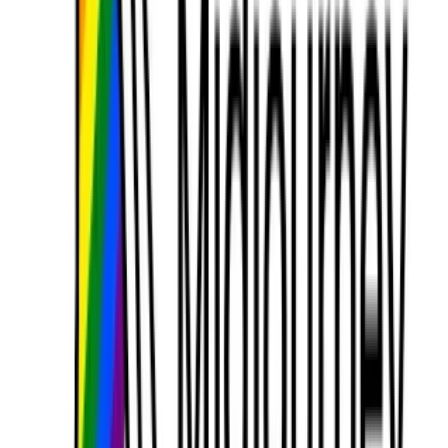
karşılaştırıldığında,
yüksek kalite
doğal hareket
kalıplarına.
not
:Bu rakamlar Midjourney'nin iç testlerini
yansıtmaktadır; dış performans yük ve
abonelik katmanına göre değişiklik
gösterebilir.
V1'in Temel Özellikleri
Klip Uzunluğu
: Temel klipler yaklaşık 5 saniye
sürer; 4 saniyelik artışlarla toplamda 21 saniyeye
kadar uzatabilirsiniz.
Stil Tutarlılığı
: Animasyonlar orijinal görüntünün
sanatsal tarzını korur; fırça darbeleri, renk paletleri
ve ruh hali harekete yansır.
Performans ve Hız
:Tipik bir 4 segmentli (≈17
saniye) video 70 saniyenin altında işlenir ve kalite ile
hızlı yineleme arasında denge sağlanır.
çözüm
: Şu anda sosyal medya tarzı klipler için
uygun olan ancak büyük ekran veya üst düzey ticari