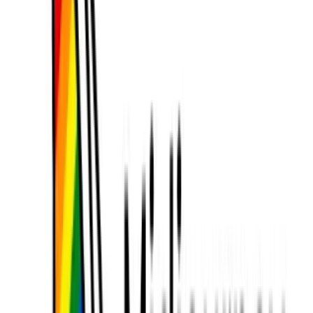
Karşılaştırma Performansı
İlk değerlendirmeler V1 modelini rekabetçi bir konuma
getiriyor:
Çerçeve Kalitesi (FID Puanı)
: Fréchet Başlangıç ​​
Mesafesi elde eder
22.4
, standart video
kıyaslamalarında karşılaştırılabilir açık kaynaklı
video modellerinden yaklaşık %15 daha iyi
performans gösteriyor.
Zamansal Pürüzsüzlük (TS Metriği)
: Geçici
Pürüzsüzlük puanını kaydeder
0.88
DAVIS veri
setinde, kareler arasında yüksek görsel sürekliliğin
sağlandığını gösteriyor.
Gecikme
: Ortalama üretim süresi
12 saniye
tek bir
NVIDIA A100 GPU üzerinde klip başına performans
ile kullanıcı beklentileri arasında denge sağlıyor.
Kalite Ölçütleri
: Başarır
SSIM
(Yapısal Benzerlik
Endeksi) yukarıda
0.85
sentetik hareket veri
kümelerinde, zemin gerçeği klipleriyle