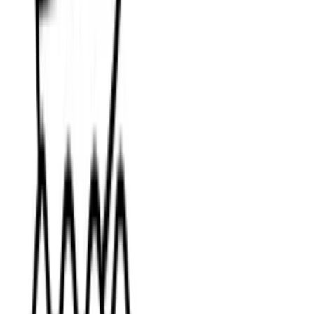
CometAPI'nin API Entegrasyonu
Şu anda V1 erişilebilir durumda
yalnızca web
Midjourney's aracılığıyla
anlaşmazlık botu
, fakat
Resmi
olmayan sarmalayıcılar (örneğin, CometAPI)
) uç
noktalar sağlar, geliştiriciler şu şekilde entegre edebilir:
Geliştiriciler RESTful API aracılığıyla video üretimini
entegre edebilirler. Tipik bir istek yapısı (örnekleyici):
curl --

location 

--request POST 'https://api.cometapi.com/mj/
--header 'Authorization: Bearer {{api-key}}'
--header 'Content-Type: application/json' \ 

Ayrıca bakınız
Midjourney'nin V1 Video Modeli Nasıl
Kullanılır?