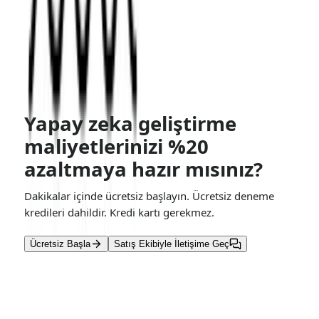
SHARE THIS BLOG
Etiketler
Midjourney
Tek sohbet. Her şey harmanlanmış.
Sınırlı süre ücretsiz
Ücretsiz deneyin
Yapay zeka geliştirme
maliyetlerinizi %20
azaltmaya hazır mısınız?
Dakikalar içinde ücretsiz başlayın. Ücretsiz deneme
kredileri dahildir. Kredi kartı gerekmez.
Ücretsiz Başla
Satış Ekibiyle İletişime Geç
Devamını Oku