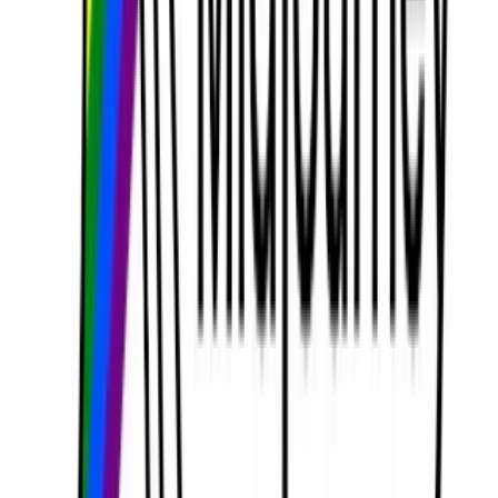
projelere yönelik olmayan 480p ile sınırlıdır.
MidJourney Video API'sini
CometAPI'den nasıl çağırabilirim?
CometAPI'deki API
MidJourney Video
Fiyatlandırması, resmi fiyattan daha düşük:
Model adı
Fiyatı hesapla
0.6
mj_fast_video
Gerekli Adımlar
Giriş
cometapi.com
. Eğer henüz kullanıcımız
değilseniz lütfen önce kayıt olun
Arayüzün erişim kimlik bilgisi API anahtarını edinin.