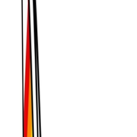
Boru hattı şu şekilde çalışır:
Özellik çıkarma
:Giriş görüntüsü, mekansal
özellikleri yakalamak için derin evrişimsel ve
dönüştürücü katmanlardan geçirilir.
Anahtar Kare Oluşturma
: Temsili karelerin küçük
bir kümesi sentezlenir.
Çerçeve interpolasyon
: Uzmanlaşmış alt modeller,
sorunsuz bir görüntü sağlamak için ara çerçeveler
oluşturur
hareket sentezi
Anahtar kareler
arasında.
Hareket Koşullandırma
: Bağlı olarak
Yüksek
or
Düşük Hareket
Ayarlar (ve herhangi bir manuel
komut) ile model, nesne ve kamera yörüngelerini
ayarlar.
Model Sürümleme ve Yol Haritası
V1 Video Modeli (Haziran 2025)
: İlk sürüm, görüntü-
video dönüştürmeye odaklanmıştı.