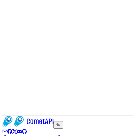
2026'da en iyi Kie.ai alternatifleri: geliştirici
karşılaştırması
2026'da en iyi Kie.ai alternatifleri: Kie.ai'ye alternatif mi
arıyorsunuz? CometAPI, fal.ai, WaveSpeedAI ve
evolink.ai'yi karşılaştırdık. CometAPI aracılığıyla
kullanılabilir.
June 29, 2026
Midjourney
2026'da Discord'da Midjourney nasıl kullanılır
2026'da Discord'da Midjourney nasıl kullanılır: Discord'da
Midjourney gerçek zamanlı topluluk etkileşimi, kolay
büyütme/varyasyon sunar. CometAPI'yi deneyin. 500+
model.