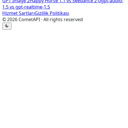
GPT Image 2
Happy Horse 1.1
vs
Seedance 2-0
gpt-audio-
1.5
vs
gpt-realtime-1.5
Hizmet Şartları
Gizlilik Politikası
©
2026
CometAPI · All rights reserved