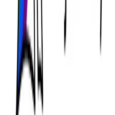
Kişisel merkezdeki API belirtecinde “Token Ekle”ye
tıklayın, belirteç anahtarını edinin: sk-xxxxx ve
gönderin.
Bu sitenin URL'sini
alın:
https://api.cometapi.com/
API Kullanımı
API isteğini gönderin ve istek gövdesini ayarlayın.
İstek yöntemi ve istek gövdesi web sitemizin API
dokümanından elde edilir. Web sitemiz ayrıca
kolaylığınız için Apifox testi de sağlar.
Yer değiştirmek Hesabınızdaki gerçek CometAPI
anahtarınızla.
Sorunuzu veya isteğinizi içerik alanına girin; model
buna cevap verecektir.
. Üretilen cevabı almak için API yanıtını işleyin.