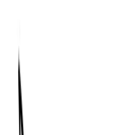
Anna
Jul 1, 2025
MidJourney Video API, geliştiricilerin MidJourney'nin
modelleri ve istemlerini kullanarak yapay zeka tarafından
oluşturulan video içeriğini programlı bir şekilde
oluşturmasına, düzenlemesine ve almasına olanak tanır.
Genel Bakış
Midjourney Video, Midjourney tarafından 1 Haziran 18'te
yayınlanan ilk video oluşturma modelidir (Video Model
V2025). Statik AI tarafından oluşturulan veya kullanıcı
tarafından yüklenen görüntüleri kısa animasyonlu
kliplere dönüştüren bir "Görüntüden Videoya" iş akışı
sunar. Bu, Midjourney'nin durağan görüntü
oluşturmadan dinamik içeriğe genişlemesini işaret
ederek onu Google, OpenAI ve Meta'dan diğer AI video
araçlarının yanına yerleştirir.