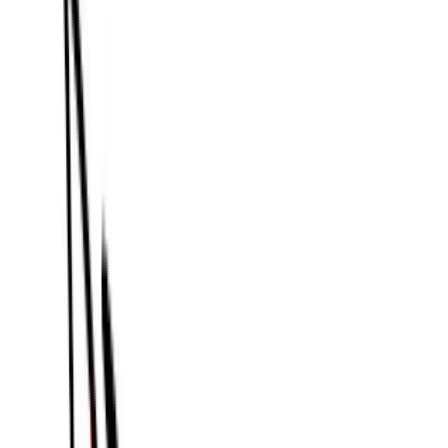
MidJourney Videosu Nasıl Çalışır?
Görüntüden Videoya İş Akışı
: Midjourney
tarafından oluşturulan bir görüntü veya harici bir
görüntü ve isteğe bağlı bir hareket istemi sağlayın.
Midjourney'nin modeli daha sonra sahneyi
varsayılan olarak yaklaşık 5 saniye boyunca
canlandırmak için "kim hareket ediyor", "nasıl
hareket ediyorlar" ve "sonra ne olacak" ifadelerini
yorumlar.
Otomatik ve Manuel Animasyon
: Otomatik
modda, sistem hareket parametrelerini ve kamera
yollarını çıkarır. Manuel mod, kamera açısı, nesne
yolu ve hız gibi yönleri ince ayarlamanıza olanak
tanır ve daha yaratıcı bir kontrol sağlar.
Teknik Mimari
Midjourney Video, bir
transformatör mimarisi
işlemek
için geliştirilmiş
zamansal tutarlılık
çerçeveler arasında.