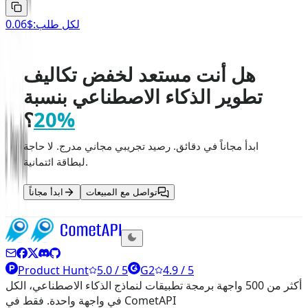
لكل طلب:
$0.06
محادثة واحدة. كل شيء ممزوج.
مجاني لفترة محدودة
تجربة مجانية
هل أنت مستعد لخفض تكاليف
تطوير الذكاء الاصطناعي بنسبة
20%
؟
ابدأ مجاناً في دقائق. رصيد تجريبي مجاني مدرج. لا حاجة
لبطاقة ائتمانية.
تواصل مع المبيعات
ابدأ مجاناً
Product Hunt
5.0 / 5
G2
4.9 / 5
أكثر من 500 واجهة برمجة تطبيقات لنماذج الذكاء الاصطناعي، الكل
في واجهة واحدة. فقط في CometAPI