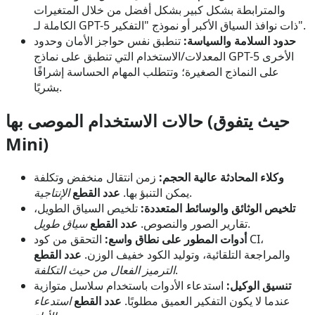
والمترابطة بشكل كبير بشكل أفضل من خلال المتغيرات
الكاملة لـ GPT-5 ذات نوافذ السياق الأكبر أو نموذج "التفكير".
حدود السلامة والسياسة:
تنطبق نفس حواجز الأمان وحدود
المعدلات/الاستخدام التي تنطبق على نماذج GPT-5 الأخرى
على النماذج الصغيرة؛ وتتطلب المهام الحساسة إشرافًا
بشريًا.
حالات الاستخدام الموصى بها (حيث يتفوق
Mini)
وكلاء المحادثة عالية الحجم:
زمن انتقال منخفض وتكلفة
.
يمكن التنبؤ بها.
عدد القطع
الإنتاجية
تلخيص الوثائق والوسائط المتعددة:
تلخيص السياق الطويل،
.
تقارير الصور والنصوص.
عدد القطع
سياق طويل
أدوات المطور على نطاق واسع:
التحقق من كود CI،
والمراجعة التلقائية، وتوليد الكود خفيف الوزن.
عدد القطع
.
الترميز الفعال من حيث التكلفة
تنسيق الوكيل:
استدعاء الأدوات باستخدام سلاسل متوازية
عندما لا يكون التفكير العميق مطلوبًا.
عدد القطع
استدعاء