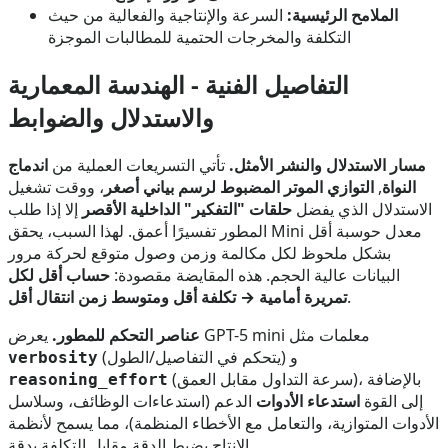
الملامح الرئيسية:
السرعة والإنتاجية والفعالية من حيث
التكلفة والمخرجات الحتمية للمطالبات الموجزة
التفاصيل الفنية - الهندسة المعمارية
والاستدلال والضوابط
مسار الاستدلال والنشر الأمثل.
تأتي التسريعات العملية من
اندماج
النواة
,
التوازي الموتر المضبوط لرسم بياني أصغر
، ووقت تشغيل
الاستدلال الذي يفضل
حلقات "التفكير" الداخلية الأقصر
إلا إذا طلب
المطور تفسيرًا أعمق. لهذا السبب، يحقق Mini معدل حوسبة أقل
بشكل ملحوظ لكل مكالمة وزمن وصول متوقع لحركة مرور
البيانات عالية الحجم. هذه المقايضة مقصودة:
حساب أقل لكل
.
تمريرة أمامية → تكلفة أقل ومتوسط زمن انتقال أقل
يعرض GPT-5 mini معلمات مثل
عناصر التحكم للمطور.
(يتحكم في التفاصيل/الطول) و
verbosity
(سرعة التداول مقابل العمق)، بالإضافة
reasoning_effort
إلى القوة
استدعاء الأدوات
الدعم (استدعاءات الوظائف، وسلاسل
الأدوات المتوازية، والتعامل مع الأخطاء المنظمة)، مما يسمح لأنظمة
الإنتاج بضبط الدقة مقابل التكلفة بدقة.