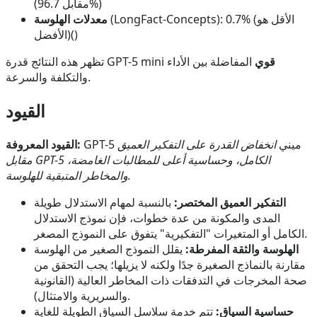
(مقابل 96.7%)
(LongFact-Concepts): 0.7% (الأقل هو
معدلات الهلوسة
الأفضل)()
قوي
المفاضلة بين الأداء
تظهر هذه النتائج قدرة GPT-5 mini
والتكلفة والسرعة.
القيود
GPT-5 ميني
انخفاض القدرة على التفكير العميق
القيود المعروفة:
مقابل GPT-5 الكامل، وحساسية أعلى للمطالبات الغامضة،
والمخاطر المتبقية للهلوسة.
التفكير العميق المختصر:
بالنسبة لمهام الاستدلال طويلة
المدى والمكونة من عدة خطوات، فإن نموذج الاستدلال
الكامل أو المتغيرات "التفكيرية" يتفوق على النموذج المصغر.
الهلوسة والثقة المفرطة:
يقلل النموذج الصغير من الهلوسة
مقارنة بالنماذج الصغيرة جدًا ولكنه لا يزيلها؛ يجب التحقق من
صحة المخرجات في التدفقات ذات المخاطر العالية (القانونية
والسريرية والامتثال).
حساسية السياق:
تتم خدمة سلاسل السياق الطويلة للغاية