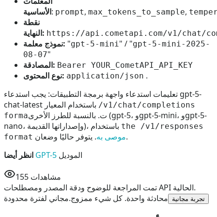
المعلمات
,
,
:
الأساسية
prompt
max_tokens_to_sample
tempe
نقطة
النهاية:
https://api.cometapi.com/v1/chat/co
" / "
"
نموذج معلمة:
gpt-5-mini
gpt-5-mini-2025-
"
08-07
المصادقة:
Bearer YOUR_CometAPI_API_KEY
.
نوع المحتوى:
application/json
تعليمات استدعاء واجهة برمجة التطبيقات: يجب استدعاء gpt-5-
chat-latest باستخدام المعيار
/v1/chat/completions
ت. بالنسبة للطرز الأخرى (gpt-5، وgpt-5-mini، وgpt-5-
forma
nano، وإصداراتها القديمة)، باستخدام
the /v1/responses
. يتوفر حاليًا وضعان.
موصى به
format
الموديل
GPT-5
انظر أيضا
مشاهدات
155
تمت المراجعة للوضوح ودقة المصدر ومصطلحات API الحالية.
محادثة واحدة. كل شيء ممزوج.
مجاني لفترة محدودة
تجربة مجانية