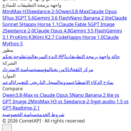
واجهة برمجة التطبيقات للنماذج
MiniMax H3
Seedance-2-5
Qwen3.8-Max
Claude Opus
5
Flux 3
GPT 5.6
Gemini 3.6 Flash
Nano Banana 2 lite
Claude
Sonnet 5
Happy Horse 1.1
Claude Fable 5
GPT Image
2
Seedance 2-0
Claude Opus 4.8
Gemini 3.5 Flash
Gemini
3.1 Pro
Kimi K3
Kimi K2.7 Code
Happy Horse 1.0
Claude
Mythos 5
مطور
حالة واجهة برمجة التطبيقات
لوحة تحكم API
البدء السريع
التوثيق
الشركة
مركز الثقة
SLA
من نحن
المؤسسة
سياسة الاسترداد
الموارد
نماذج الذكاء الاصطناعي
مدونة
السجل التاريخي للتغييرات
الدعم
Compare
Qwen3.8-Max vs Claude Opus 5
Nano Banana 2 lite vs
GPT Image 2
MiniMax H3 vs Seedance-2-5
gpt-audio-1.5 vs
GPT-Realtime-2.1
شروط الخدمة
سياسة الخصوصية
©
2026
CometAPI · All rights reserved