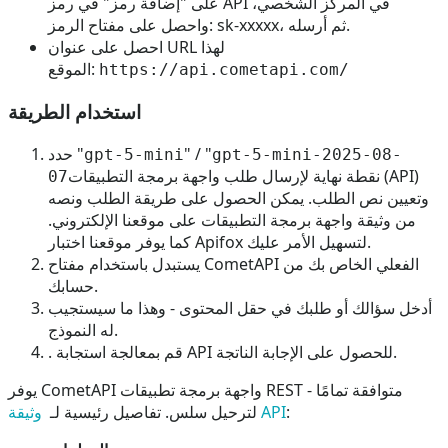
على "إضافة رمز" في رمز API في المركز الشخصي،
واحصل على مفتاح الرمز: sk-xxxxx، ثم أرسله.
احصل على عنوان URL لهذا
الموقع:
https://api.cometapi.com/
استخدام الطريقة
" / "
حدد "
gpt-5-mini
gpt-5-mini-2025-08-
نقطة نهاية لإرسال طلب واجهة برمجة التطبيقات (API)
07
وتعيين نص الطلب. يمكن الحصول على طريقة الطلب ونصه
من وثيقة واجهة برمجة التطبيقات على موقعنا الإلكتروني.
كما يوفر موقعنا اختبار Apifox لتسهيل الأمر عليك.
يستبدل باستخدام مفتاح CometAPI الفعلي الخاص بك من
حسابك.
أدخل سؤالك أو طلبك في حقل المحتوى - وهذا ما سيستجيب
له النموذج.
. قم بمعالجة استجابة API للحصول على الإجابة الناتجة.
يوفر CometAPI واجهة برمجة تطبيقات REST متوافقة تمامًا -
:
وثيقة API
لترحيل سلس. تفاصيل رئيسية لـ