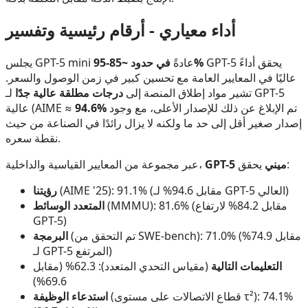
أداء معياري - أرقام رئيسية وتفسير
GPT-5 يحقق أداءً
في حدود ~85-95%
يجلس GPT-5 mini عادةً
عاليًا في المعايير العامة مع تحسين كبير في زمن الوصول والسعر.
تشير مواد إطلاق المنصة إلى
درجات مطلقة عالية جدًا
لـ GPT-5
تم الإبلاغ عن ذلك للإصدار الأعلى، مع وجود
94.6%
عالية (AIME ≈
إصدار صغير أقل إلى حد ما ولكنه لا يزال رائدًا في الصناعة من حيث
نقطة سعره.
يحقق:
GPT-5 ميني
عبر مجموعة من المعايير القياسية والداخلية،
(AIME '25): 91.1% (مقابل 94.6% لـ GPT-5 العالي)
(MMMU): 81.6% (مقابل 84.2% لارتفاع
المتعدد الوسائط
GPT-5)
(تم التحقق من SWE-bench): 71.0% (مقابل 74.9%
البرمجة
لـ GPT-5 المرتفع)
التعليمات التالية
(مقياس التحدي المتعدد): 62.3% (مقابل
69.6%)
(قطاع الاتصالات على مستوى τ²): 74.1%
استدعاء الوظيفة