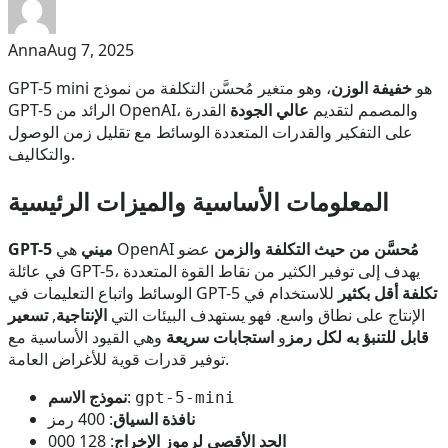
Anna
Aug 7, 2025
GPT-5 mini هو
خفيفة الوزن
، وهو متغير مُحسَّن التكلفة من نموذج
GPT-5 الرائد من OpenAI، والمصمم لتقديم
عالي الجودة
القدرة
على التفكير والقدرات المتعددة الوسائط مع تقليل زمن الوصول
والتكاليف.
المعلومات الأساسية والميزات الرئيسية
مُحسَّن من حيث التكلفة والزمن
عضو
هي OpenAI
GPT-5 ميني
في عائلة GPT-5، يهدف إلى توفير الكثير من نقاط القوة المتعددة
تكلفة أقل بكثير
للاستخدام في
الوسائط واتباع التعليمات في GPT-5
الإنتاج على نطاق واسع. فهو يستهدف البيئات التي
الإنتاجية
,
تسعير
قابل للتنبؤ به لكل رمز
و
استجابات سريعة
وهي القيود الأساسية مع
توفير قدرات قوية للأغراض العامة.
:
نموذج الاسم
gpt-5-mini
نافذة السياق
: 400 رمز
الحد الأقصى لرموز الإخراج
: 128 000