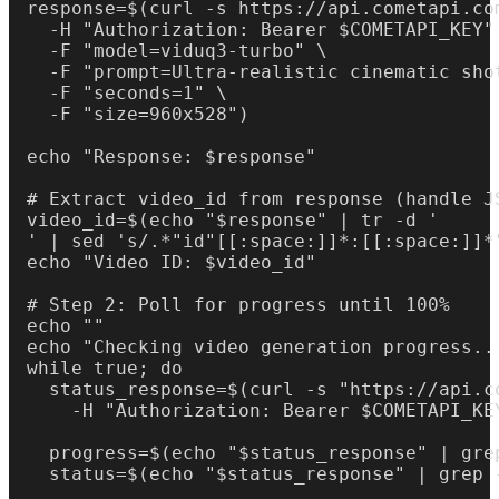
response=$(curl -s https://api.cometapi.com
  -H "Authorization: Bearer $COMETAPI_KEY" 
  -F "model=viduq3-turbo" \

  -F "prompt=Ultra-realistic cinematic sho
  -F "seconds=1" \

  -F "size=960x528")

echo "Response: $response"

# Extract video_id from response (handle J
video_id=$(echo "$response" | tr -d '

' | sed 's/.*"id"[[:space:]]*:[[:space:]]*"
echo "Video ID: $video_id"

# Step 2: Poll for progress until 100%

echo ""

echo "Checking video generation progress...
while true; do

  status_response=$(curl -s "https://api.c
    -H "Authorization: Bearer $COMETAPI_KEY
  progress=$(echo "$status_response" | gre
  status=$(echo "$status_response" | grep 