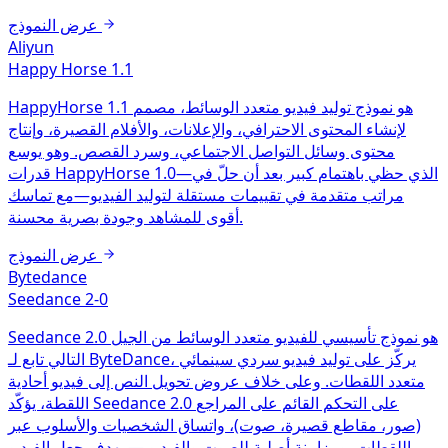
عرض النموذج
Aliyun
Happy Horse 1.1
HappyHorse 1.1 هو نموذج توليد فيديو متعدد الوسائط، مصمم
لإنشاء المحتوى الاحترافي، والإعلانات، والأفلام القصيرة، وإنتاج
محتوى وسائل التواصل الاجتماعي، وسرد القصص. وهو يوسع
قدرات HappyHorse 1.0—الذي حظي باهتمام كبير بعد أن حلّ في
مراتب متقدمة في تقييمات مستقلة لتوليد الفيديو—مع تماسك
أقوى للمشاهد وجودة بصرية محسنة.
عرض النموذج
Bytedance
Seedance 2-0
Seedance 2.0 هو نموذج تأسيسي للفيديو متعدد الوسائط من الجيل
التالي تابع لـ ByteDance، يركّز على توليد فيديو سردي سينمائي
متعدد اللقطات. وعلى خلاف عروض تحويل النص إلى فيديو أحادية
اللقطة، يؤكّد Seedance 2.0 على التحكم القائم على المراجع
(صور، مقاطع قصيرة، صوت)، واتساق الشخصيات والأسلوب عبر
اللقطات، ومزامنة أصلية للصوت والفيديو — بهدف جعل الفيديو