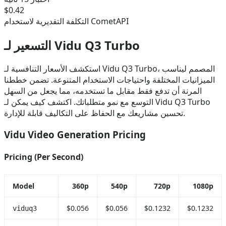
$0.42
التكلفة التقديرية لاستخدام CometAPI
التسعير لـ Vidu Q3 Turbo
استكشف الأسعار التنافسية لـ Vidu Q3 Turbo، المصمم ليناسب
الميزانيات المختلفة واحتياجات الاستخدام المتنوعة. تضمن خططنا
المرنة أن تدفع فقط مقابل ما تستخدمه، مما يجعل من السهل
التوسع مع نمو متطلباتك. اكتشف كيف يمكن لـ Vidu Q3 Turbo
تحسين مشاريعك مع الحفاظ على التكاليف قابلة للإدارة.
Vidu Video Generation Pricing
Pricing (Per Second)
Model
360p
540p
720p
1080p
$0.056
$0.056
$0.1232
$0.1232
viduq3