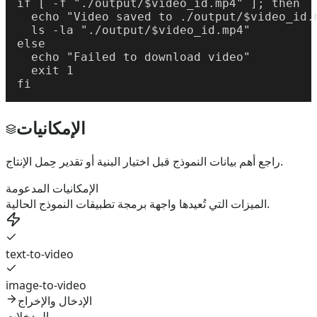
if [ -f "./output/$video_id.mp4" ]; then

  echo "Video saved to ./output/$video_id.m
  ls -la "./output/$video_id.mp4"

else

  echo "Failed to download video"

  exit 1

fi
الإمكانيات
راجع أهم بيانات النموذج قبل اختيار البنية أو تقدير حِمل الإنتاج.
الإمكانيات المدعومة
الميزات التي تُعيدها واجهة برمجة تطبيقات النموذج الحالية.
text-to-video
image-to-video
الإدخال والإخراج
المدخلات