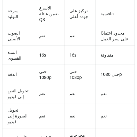
الأسرع
تركيز على
سرعة
تنافسية
ضمن عائلة
جودة أعلى
التوليد
Q3
محدود اعتمادًا
الصوت
نعم
نعم
على سير العمل
الأصلي
المدة
متفاوتة
16s
16s
القصوى
حتى
حتى
حتى 1080p
الدقة
1080p
1080p
تحويل النص
نعم
نعم
نعم
إلى فيديو
تحويل
نعم
نعم
نعم
الصورة إلى
فيديو
مخرجات