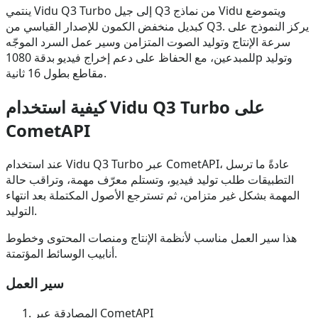
ينتمي Vidu Q3 Turbo إلى جيل Q3 من نماذج Vidu ويتموضع
كبديل منخفض الكمون للإصدار القياسي من Q3. يركز النموذج على
سرعة الإنتاج وتوليد الصوت المتزامن وسير عمل السرد الموجّه
للمبدعين، مع الحفاظ على دعم إخراج فيديو بدقة 1080p وتوليد
مقاطع بطول 16 ثانية.
كيفية استخدام Vidu Q3 Turbo على
CometAPI
عند استخدام Vidu Q3 Turbo عبر CometAPI، عادةً ما ترسل
التطبيقات طلب توليد فيديو، وتستلم معرّف مهمة، وتراقب حالة
المهمة بشكل غير متزامن، ثم تسترجع الأصول المكتملة بعد انتهاء
التوليد.
هذا سير العمل مناسب لأنظمة الإنتاج ومنصات المحتوى وخطوط
أنابيب الوسائط المؤتمتة.
سير العمل
المصادقة عبر CometAPI