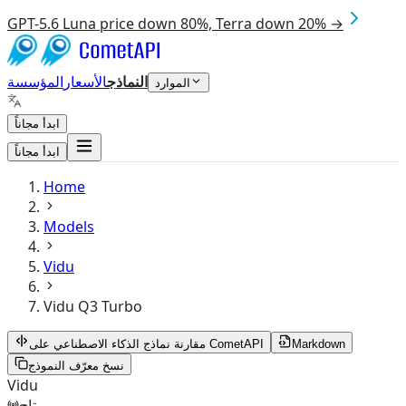
GPT-5.6 Luna price down 80%, Terra down 20% →
النماذج
الأسعار
المؤسسة
الموارد
ابدأ مجاناً
ابدأ مجاناً
Home
Models
Vidu
Vidu Q3 Turbo
Markdown
مقارنة نماذج الذكاء الاصطناعي على CometAPI
نسخ معرّف النموذج
Vidu
متاح