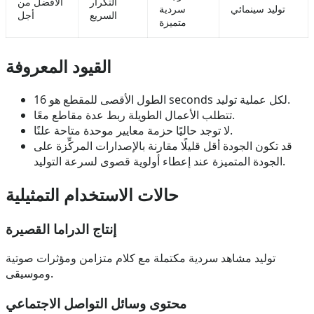
التكرار
الأفضل من
توليد سينمائي
سردية
السريع
أجل
متميزة
القيود المعروفة
الطول الأقصى للمقطع هو 16 seconds لكل عملية توليد.
تتطلب الأعمال الطويلة ربط عدة مقاطع معًا.
لا توجد حاليًا حزمة معايير موحدة متاحة علنًا.
قد تكون الجودة أقل قليلًا مقارنة بالإصدارات المركِّزة على
الجودة المتميزة عند إعطاء أولوية قصوى لسرعة التوليد.
حالات الاستخدام التمثيلية
إنتاج الدراما القصيرة
توليد مشاهد سردية مكتملة مع كلام متزامن ومؤثرات صوتية
وموسيقى.
محتوى وسائل التواصل الاجتماعي