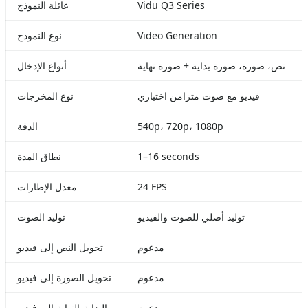
Vidu Q3 Series
عائلة النموذج
Video Generation
نوع النموذج
نص، صورة، صورة بداية + صورة نهاية
أنواع الإدخال
فيديو مع صوت متزامن اختياري
نوع المخرجات
540p، 720p، 1080p
الدقة
1–16 seconds
نطاق المدة
24 FPS
معدل الإطارات
توليد أصلي للصوت والفيديو
توليد الصوت
مدعوم
تحويل النص إلى فيديو
مدعوم
تحويل الصورة إلى فيديو
مدعوم
البداية-النهاية إلى فيديو