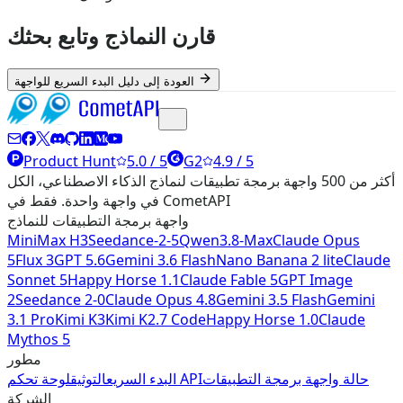
قارن النماذج وتابع بحثك
العودة إلى دليل البدء السريع للواجهة
Product Hunt
5.0 / 5
G2
4.9 / 5
أكثر من 500 واجهة برمجة تطبيقات لنماذج الذكاء الاصطناعي، الكل
في واجهة واحدة. فقط في CometAPI
واجهة برمجة التطبيقات للنماذج
MiniMax H3
Seedance-2-5
Qwen3.8-Max
Claude Opus
5
Flux 3
GPT 5.6
Gemini 3.6 Flash
Nano Banana 2 lite
Claude
Sonnet 5
Happy Horse 1.1
Claude Fable 5
GPT Image
2
Seedance 2-0
Claude Opus 4.8
Gemini 3.5 Flash
Gemini
3.1 Pro
Kimi K3
Kimi K2.7 Code
Happy Horse 1.0
Claude
Mythos 5
مطور
حالة واجهة برمجة التطبيقات
لوحة تحكم API
البدء السريع
التوثيق
الشركة