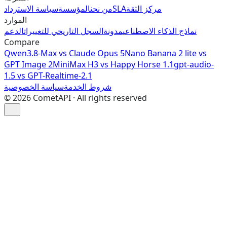
مركز الثقة
SLA
من نحن
المؤسسة
سياسة الاسترداد
الموارد
نماذج الذكاء الاصطناعي
مدونة
السجل التاريخي للتغييرات
الدعم
Compare
Qwen3.8-Max vs Claude Opus 5
Nano Banana 2 lite vs
GPT Image 2
MiniMax H3 vs Happy Horse 1.1
gpt-audio-
1.5 vs GPT-Realtime-2.1
شروط الخدمة
سياسة الخصوصية
©
2026
CometAPI · All rights reserved