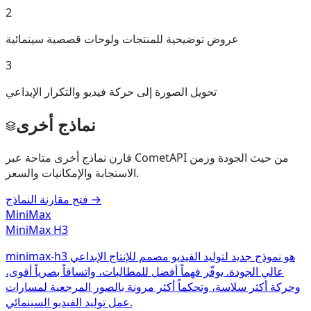
2
عروض توضيحية للمنتجات ولوحات قصصية سينمائية
3
تحويل الصورة إلى حركة فيديو والتكرار الإبداعي
نماذج أخرى
قارن نماذج أخرى متاحة عبر CometAPI من حيث الجودة وزمن
الاستجابة والإمكانيات والسعر.
→
فتح مقارنة النماذج
MiniMax
MiniMax H3
minimax-h3 هو نموذج جديد لتوليد الفيديو مصمم للإنتاج الإبداعي
عالي الجودة. يوفّر فهماً أفضل للمطالبات، واتساقاً بصرياً أقوى،
وحركة أكثر سلاسة، وتحكماً أكثر مرونة بالصور المرجعية لمسارات
عمل توليد الفيديو السينمائي.