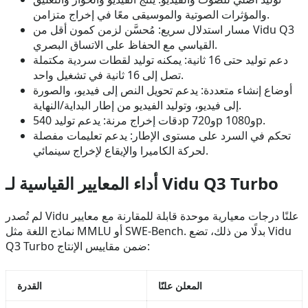
والمؤثرات الصوتية والموسيقى معًا في إخراج متزامن.
مسار استدلال سريع: مُحسَّن لزمن كمون أقل من Vidu Q3
القياسي مع الحفاظ على الاتساق البصري.
دعم توليد حتى 16 ثانية: يمكنه توليد لقطات سردية مكتملة
تصل إلى 16 ثانية في تشغيل واحد.
أوضاع إنشاء متعددة: يدعم تحويل النص إلى فيديو، والصورة
إلى فيديو، وتوليد الفيديو من إطار البداية/النهاية.
دقات إخراج مرنة: يدعم توليد 540p و720p و1080p.
تحكم في السرد على مستوى الإطار: يدعم تعليمات مفصلة
لحركة الكاميرا والإيقاع لإخراج سينمائي.
أداء المعايير القياسية لـ Vidu Q3 Turbo
لم تُصدر Vidu علنًا درجات معيارية موحدة قابلة للمقارنة مع معايير
نماذج اللغة مثل MMLU أو SWE-Bench. بدلًا من ذلك، تضع Vidu
Q3 Turbo ضمن مقاييس الإنتاج:
المعلن علنًا
القدرة