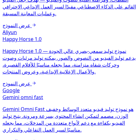
القائم على الذكاء الاصطناعي مفيدًا لسير العمل الإبداعي الاحترافي
وعمليات المعاينة المسبقة.
عرض النموذج
Aliyun
Happy Horse 1.0
Happy Horse 1.0 — نموذج توليد سمعي-بصري عالي الجودة
يدعم توليد الفيديو من النصوص والصور. يمكنه توليد مرئيات وصوت
وحركات شفاه متزامنة، مما يجعله مناسبًا للأفلام القصيرة،
والأعمال الإعلانية الإبداعية، وعروض المنتجات.
عرض النموذج
Google
Gemini omni fast
Gemini Omni Fast هو نموذج توليد فيديو متعدد الوسائط وخفيف
الوزن، مصمم لتمكين إنشاء المحتوى بسرعة ومرونة. يتيح توليد
الفيديو بكفاءة مع دعم لأنواع متعددة من المدخلات، مما يجعله
مناسبًا لسير العمل التفاعلي والتكراري.