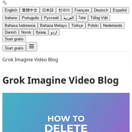
English
繁體中文
日本語
한국어
Français
Deutsch
Español
Italiano
Português
Русский
العربية
ไทย
Tiếng Việt
Bahasa Indonesia
Bahasa Melayu
Türkçe
Polski
Nederlands
Danish
Norsk
Қазақ
اردو
Start gratis
Start gratis
Grok Imagine Video Blog
Grok Imagine Video Blog