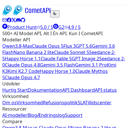
Product Hunt
5.0 / 5
G2
4.9 / 5
500+ AI Model API, Alt I Én API. Kun I CometAPI
Modeller API
Qwen3.8-Max
Claude Opus 5
Flux 3
GPT 5.6
Gemini 3.6
Flash
Nano Banana 2 lite
Claude Sonnet 5
Seedance-2-
5
Happy Horse 1.1
Claude Fable 5
GPT Image 2
Seedance 2-
0
Claude Opus 4.8
Gemini 3.5 Flash
Gemini 3.1 Pro
Kimi
K3
Kimi K2.7 Code
Happy Horse 1.0
Claude Mythos
5
Claude Opus 4.7
Udvikler
Hurtig Start
Dokumentation
API Dashboard
API-status
Virksomhed
Om os
Virksomhed
Refusionspolitik
SLA
Tillidscenter
Ressourcer
AI-modeller
Blog
Ændringslog
Support
Compare
Qwen3.8-Max
vs
Claude Opus 5
Nano Banana 2 lite
vs