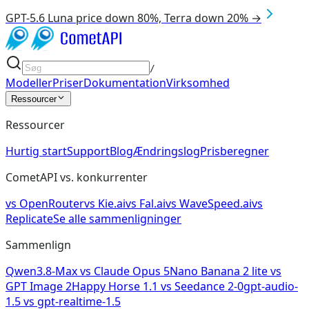
GPT-5.6 Luna price down 80%, Terra down 20% →
/
Modeller
Priser
Dokumentation
Virksomhed
Ressourcer
Ressourcer
Hurtig start
Support
Blog
Ændringslog
Prisberegner
CometAPI vs. konkurrenter
vs
OpenRouter
vs
Kie.ai
vs
Fal.ai
vs
WaveSpeed.ai
vs
Replicate
Se alle sammenligninger
Sammenlign
Qwen3.8-Max
vs
Claude Opus 5
Nano Banana 2 lite
vs
GPT Image 2
Happy Horse 1.1
vs
Seedance 2-0
gpt-audio-
1.5
vs
gpt-realtime-1.5