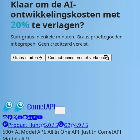
Klaar om de AI-
ontwikkelingskosten met
20%
te verlagen?
Start gratis in enkele minuten. Gratis proeftegoeden
inbegrepen. Geen creditcard vereist.
Gratis starten
Contact opnemen met verkoop
Lees Meer
Product Hunt
5.0 / 5
G2
4.9 / 5
500+ AI Model API, All In One API. Just In CometAPI
Models API