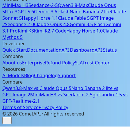
MiniMax H3
Seedance-2-5
Qwen3.8-Max
Claude Opus
5
Flux 3
GPT 5.6
Gemini 3.6 Flash
Nano Banana 2 lite
Claude
Sonnet 5
Happy Horse 1.1
Claude Fable 5
GPT Image
2
Seedance 2-0
Claude Opus 4.8
Gemini 3.5 Flash
Gemini
3.1 Pro
Kimi K3
Kimi K2.7 Code
Happy Horse 1.0
Claude
Mythos 5
Developer
Quick Start
Documentation
API Dashboard
API Status
Company
About us
Enterprise
Refund Policy
SLA
Trust Center
Resources
AI Models
Blog
Changelog
Support
Compare
Qwen3.8-Max vs Claude Opus 5
Nano Banana 2 lite vs
GPT Image 2
MiniMax H3 vs Seedance-2-5
gpt-audio-1.5 vs
GPT-Realtime-2.1
Terms of Service
Privacy Policy
©
2026
CometAPI · All rights reserved