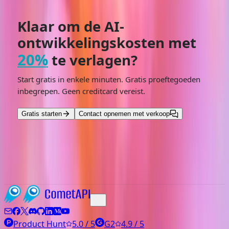
Gratis uitproberen
Klaar om de AI-
ontwikkelingskosten met
20%
te verlagen?
Start gratis in enkele minuten. Gratis proeftegoeden
inbegrepen. Geen creditcard vereist.
Gratis starten
Contact opnemen met verkoop
Lees Meer
Product Hunt
5.0 / 5
G2
4.9 / 5