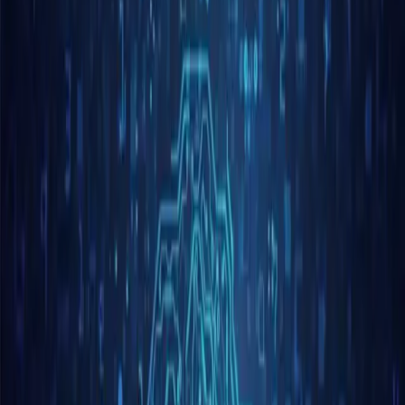
modeli O3 i O4-Mini;
wydanie GPT-5 opóźnione
Anna
Apr 6, 2025
7 kwietnia 2025 r.
-
OpenAI
ujawnił plany wydania dwóch
nowych modeli AI, O3 i O4-Mini, w nadchodzących
tygodniach, co oznacza strategiczną zmianę w planie
rozwoju firmy. Jednocześnie wydanie GPT-5 zostało
przełożone, aby umożliwić dalsze ulepszenia.