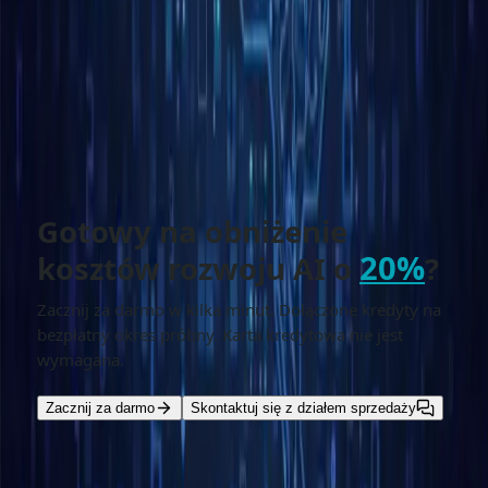
Sprawdź
Interfejs API GPT-4o
oraz
API GPT-4.5
aby
uzyskać szczegóły dotyczące integracji.
0
wyświetleń
Sprawdzone pod kątem przejrzystości, atrybucji źródeł i
aktualnej terminologii API.
Jeden czat. Wszystko połączone.
Bezpłatnie przez
ograniczony czas
Bezpłatna wersja próbna
Gotowy na obniżenie
20%
kosztów rozwoju AI o
?
Zacznij za darmo w kilka minut. Dołączone kredyty na
bezpłatny okres próbny. Karta kredytowa nie jest
wymagana.
Zacznij za darmo
Skontaktuj się z działem sprzedaży
Czytaj więcej