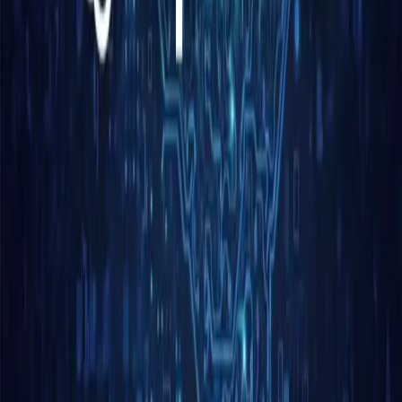
Oprócz rozwoju produktów, OpenAI zabezpieczyło
znaczącą rundę finansowania prywatnego, pozyskując
40 miliardów dolarów od inwestorów, w tym znaczące 30
miliardów dolarów od SoftBank. Ta infuzja podnosi
wycenę OpenAI do bezprecedensowych 300 miliardów
dolarów, prawie podwajając jej wartość w porównaniu z
poprzednim rokiem. Finansowanie ma na celu
przyspieszenie badań nad sztuczną inteligencją,
rozszerzenie infrastruktury obliczeniowej i ulepszenie
narzędzi dla rozległej bazy użytkowników ChatGPT.
Podczas gdy OpenAI przygotowuje się do rychłej
premiery modeli O3 i O4-Mini, społeczność zajmująca się
sztuczną inteligencją i interesariusze branżowi uważnie
obserwują, w jaki sposób te wydarzenia wpłyną na
krajobraz konkurencyjny i przyszłą trajektorię
technologii sztucznej inteligencji.