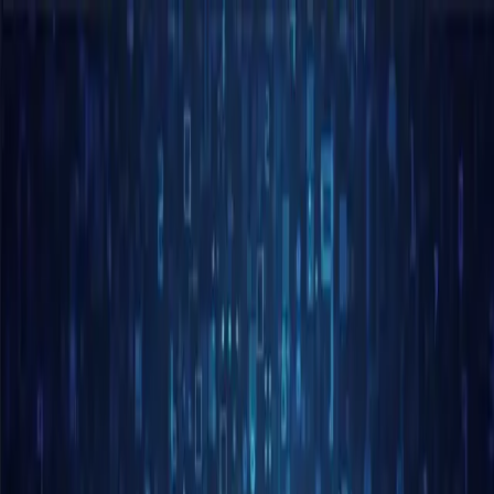
GPT-5.6 Luna price down 80%, Terra down 20% →
Models
Pricing
Enterprise
Resources
Zacznij za darmo
Zacznij za darmo
Home
Blog
OpenAI ogłasza rychłe wprowadzenie na rynek
modeli O3 i O4-Mini; wydanie GPT-5 opóźnione
OpenAI ogłasza rychłe
wprowadzenie na rynek