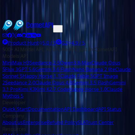
Product Hunt
5.0 / 5
G2
4.9 / 5
500+ AI Model API, All In One API. Just In CometAPI
Models API
MiniMax H3
Seedance-2-5
Qwen3.8-Max
Claude Opus
5
Flux 3
GPT 5.6
Gemini 3.6 Flash
Nano Banana 2 lite
Claude
Sonnet 5
Happy Horse 1.1
Claude Fable 5
GPT Image
2
Seedance 2-0
Claude Opus 4.8
Gemini 3.5 Flash
Gemini
3.1 Pro
Kimi K3
Kimi K2.7 Code
Happy Horse 1.0
Claude
Mythos 5
Developer
Quick Start
Documentation
API Dashboard
API Status
Company
About us
Enterprise
Refund Policy
SLA
Trust Center
Resources