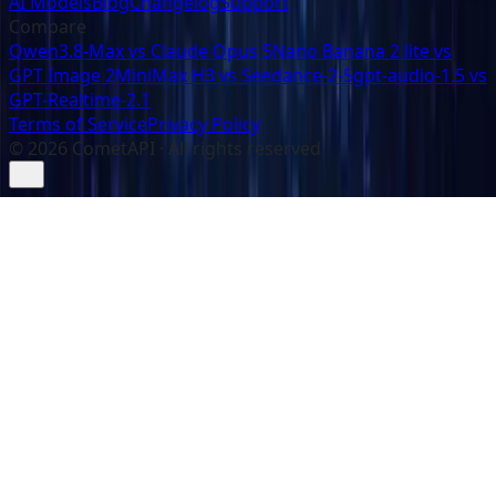
AI Models
Blog
Changelog
Support
Compare
Qwen3.8-Max vs Claude Opus 5
Nano Banana 2 lite vs
GPT Image 2
MiniMax H3 vs Seedance-2-5
gpt-audio-1.5 vs
GPT-Realtime-2.1
Terms of Service
Privacy Policy
©
2026
CometAPI · All rights reserved