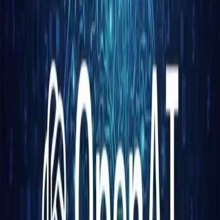
zaawansowane możliwości rozumowania, szczególnie w
złożonych zadaniach, takich jak matematyka i
kodowanie. Jednak te ulepszenia wiążą się ze
zwiększonymi wymaganiami obliczeniowymi i
powiązanymi kosztami. Aby temu zaradzić, wprowadza
również model O4-Mini, bardziej opłacalną alternatywę
mającą na celu zapewnienie wydajnej wydajności w
przypadku mniej złożonych zadań.
Dyrektor generalny OpenAI, Sam Altman, podkreślił
zaangażowanie firmy w udoskonalanie GPT-5, aby
zapewnić, że spełnia on wyższe standardy wydajności.
Decyzja ta jest zgodna z szerszą strategią OpenAI, aby
usprawnić ofertę produktów i bardziej spójnie
zintegrować różne technologie AI. Altman stwierdził, że
opóźnienie pozwoli firmie zająć się wyzwaniami
technicznymi i zwiększyć możliwości modelu.