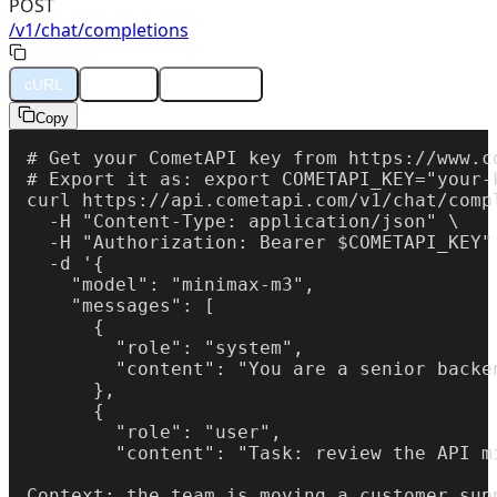
POST
/v1/chat/completions
cURL
Python
JavaScript
Copy
# Get your CometAPI key from https://www.co
# Export it as: export COMETAPI_KEY="your-k
curl https://api.cometapi.com/v1/chat/compl
  -H "Content-Type: application/json" \

  -H "Authorization: Bearer $COMETAPI_KEY" 
  -d '{

    "model": "minimax-m3",

    "messages": [

      {

        "role": "system",

        "content": "You are a senior backe
      },

      {

        "role": "user",

        "content": "Task: review the API m
Context: the team is moving a customer sup