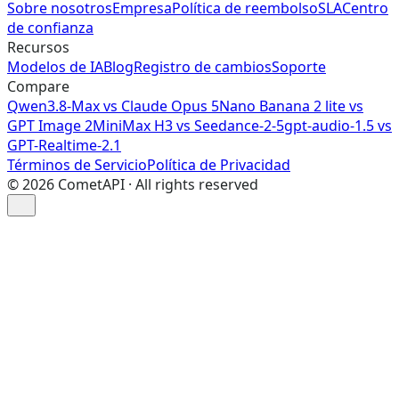
Sobre nosotros
Empresa
Política de reembolso
SLA
Centro
de confianza
Recursos
Modelos de IA
Blog
Registro de cambios
Soporte
Compare
Qwen3.8-Max vs Claude Opus 5
Nano Banana 2 lite vs
GPT Image 2
MiniMax H3 vs Seedance-2-5
gpt-audio-1.5 vs
GPT-Realtime-2.1
Términos de Servicio
Política de Privacidad
©
2026
CometAPI · All rights reserved