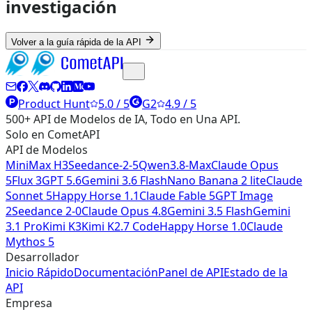
investigación
Volver a la guía rápida de la API
Product Hunt
5.0 / 5
G2
4.9 / 5
500+ API de Modelos de IA, Todo en Una API.
Solo en CometAPI
API de Modelos
MiniMax H3
Seedance-2-5
Qwen3.8-Max
Claude Opus
5
Flux 3
GPT 5.6
Gemini 3.6 Flash
Nano Banana 2 lite
Claude
Sonnet 5
Happy Horse 1.1
Claude Fable 5
GPT Image
2
Seedance 2-0
Claude Opus 4.8
Gemini 3.5 Flash
Gemini
3.1 Pro
Kimi K3
Kimi K2.7 Code
Happy Horse 1.0
Claude
Mythos 5
Desarrollador
Inicio Rápido
Documentación
Panel de API
Estado de la
API
Empresa