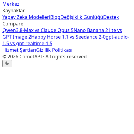
Merkezi
Kaynaklar
Yapay Zeka Modelleri
Blog
Değişiklik Günlüğü
Destek
Compare
Qwen3.8-Max
vs
Claude Opus 5
Nano Banana 2 lite
vs
GPT Image 2
Happy Horse 1.1
vs
Seedance 2-0
gpt-audio-
1.5
vs
gpt-realtime-1.5
Hizmet Şartları
Gizlilik Politikası
©
2026
CometAPI · All rights reserved