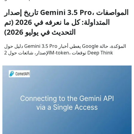
تاريخ إصدار Gemini 3.5 Pro، المواصفات
المتداولة: كل ما نعرفه في 2026 (تم
التحديث في يوليو 2026)
دليل حول Gemini 3.5 Pro يغطي أخبار Google المؤكدة، حالة
الإصدار، شائعات حول 2M-token، توقعات Deep Think
Jul 8, 2026
gemini API
الاتصال بـ Gemini API عبر Single
Access
كيفية الاستفادة من نقاط القوة الفريدة في نماذج Gemini API
الأكثر تقدماً من دون الغرق في صيانة الـ SDK.