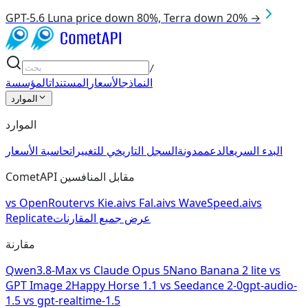
GPT-5.6 Luna price down 80%, Terra down 20% →
/
النماذج
الأسعار
المستندات
المؤسسة
الموارد
الموارد
البدء السريع
الدعم
مدونة
السجل التاريخي للتغييرات
حاسبة الأسعار
CometAPI مقابل المنافسين
vs
OpenRouter
vs
Kie.ai
vs
Fal.ai
vs
WaveSpeed.ai
vs
عرض جميع المقارنات
Replicate
مقارنة
Qwen3.8-Max
vs
Claude Opus 5
Nano Banana 2 lite
vs
GPT Image 2
Happy Horse 1.1
vs
Seedance 2-0
gpt-audio-
1.5
vs
gpt-realtime-1.5