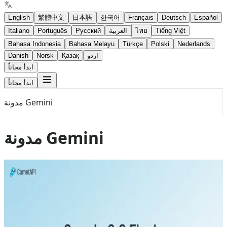
English
繁體中文
日本語
한국어
Français
Deutsch
Español
Tiếng Việt
ไทย
العربية
Русский
Português
Italiano
Bahasa Indonesia
Bahasa Melayu
Türkçe
Polski
Nederlands
اردو
Қазақ
Norsk
Danish
ابدأ مجاناً
ابدأ مجاناً
مدونة Gemini
مدونة Gemini
Jul 26, 2026
Gemini 3.6 flash
Gemini 3.5 Flash
gemini 3.5 flash lite