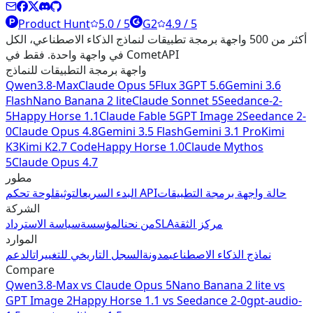
Product Hunt
5.0 / 5
G2
4.9 / 5
أكثر من 500 واجهة برمجة تطبيقات لنماذج الذكاء الاصطناعي، الكل
في واجهة واحدة. فقط في CometAPI
واجهة برمجة التطبيقات للنماذج
Qwen3.8-Max
Claude Opus 5
Flux 3
GPT 5.6
Gemini 3.6
Flash
Nano Banana 2 lite
Claude Sonnet 5
Seedance-2-
5
Happy Horse 1.1
Claude Fable 5
GPT Image 2
Seedance 2-
0
Claude Opus 4.8
Gemini 3.5 Flash
Gemini 3.1 Pro
Kimi
K3
Kimi K2.7 Code
Happy Horse 1.0
Claude Mythos
5
Claude Opus 4.7
مطور
حالة واجهة برمجة التطبيقات
لوحة تحكم API
البدء السريع
التوثيق
الشركة
مركز الثقة
SLA
من نحن
المؤسسة
سياسة الاسترداد
الموارد
نماذج الذكاء الاصطناعي
مدونة
السجل التاريخي للتغييرات
الدعم
Compare
Qwen3.8-Max
vs
Claude Opus 5
Nano Banana 2 lite
vs
GPT Image 2
Happy Horse 1.1
vs
Seedance 2-0
gpt-audio-