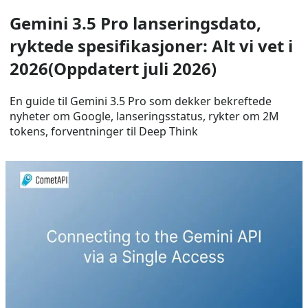
Gemini 3.5 Pro lanseringsdato,
ryktede spesifikasjoner: Alt vi vet i
2026(Oppdatert juli 2026)
En guide til Gemini 3.5 Pro som dekker bekreftede
nyheter om Google, lanseringsstatus, rykter om 2M
tokens, forventninger til Deep Think
Aug 9, 2026
gemini API
Koble til Gemini API via Single
Access
hvordan dra nytte av de unike styrkene til Gemini API
frontier-modeller uten å drukne i SDK-vedlikehold.