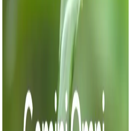
region/prosjekt. - Bruk gemini-1.5-
pro når kvalitet veier tyngre enn
hastighet. 3) Kall API-et via REST
(enkelt å teste) - Endpoint:
https://generativelanguage.googl
key=YOUR_API_KEY - Eksempel
(cURL): curl -s -X POST
"https://generativelanguage.googl
1.5-flash:generateContent?
key=YOUR_API_KEY" \ -H "Content-
Type: application/json" \ -d '{
"contents":[{"role":"user","parts":
[{"text":"Gi en to-setningers
forklaring av HTTP/2."}]}] }' 4) Bruk