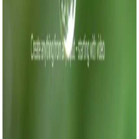
Installer: pip install fastapi uvicorn
google-genai - Minimal server:
from fastapi import FastAPI, Query
from google.genai import Client
app = FastAPI() client =
Client(api_key="YOUR_API_KEY")
@app.get("/chat") def chat(q: str =
Query(..., description="Brukerens
prompt")): r =
client.models.generate_content(mo
1.5-flash", contents=q) return
{"text": r.output_text} - Start:
uvicorn main:app --reload - Test:
http://localhost:8000/chat?