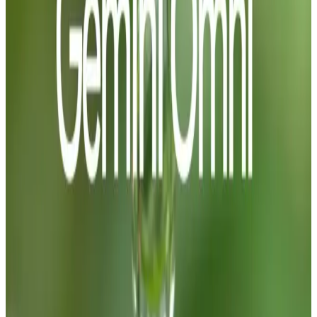
offisielt SDK for enkel integrasjon
(Python) - Installer: pip install
google-genai - Eksempel (enkelt
skript): from google.genai import
Client client =
Client(api_key="YOUR_API_KEY")
resp =
client.models.generate_content(
model="gemini-1.5-flash",
contents="Skriv en kort
oppsummering av TLS." )
print(resp.output_text) 5) Hurtig
web-API med FastAPI (Python) -