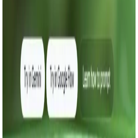
Cloud/AI Studio. - Ikke legg API-
nøkkelen i klientkode; bruk server-
side proxy (slik som FastAPI-enden
over). Feilsøking - 403/401: Sjekk at
nøkkelen er gyldig og at API-et er
aktivert for prosjektet. - 429: Du
treffer rate- eller kvotekvoter;
implementer backoff eller be om
høyere kvote. - 400: Valider body-
formatet (contents/parts/text) og
modellnavnet.
Slik bruker du Gemini Omni Fast API: Mestre Gemini
Omni Fast API for tekst-til-video, bilde-til-video og
samtalebasert redigering. Prøv CometAPI. 500+