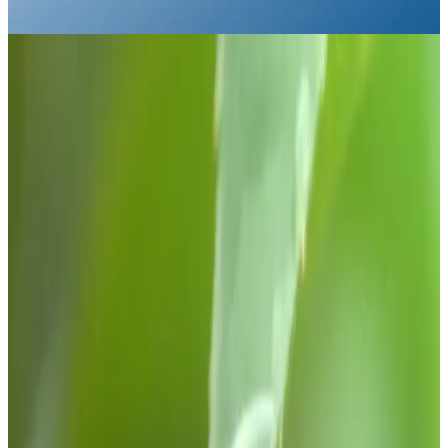
Aug 9, 2026
gemini omni
Slik bruker du Gemini API for raske
svar (Flash-modell) 1) Skaff API-
nøkkel - Gå til ai.google.dev, logg
inn med Google-kontoen din og
opprett en API-nøkkel i AI Studio. -
Oppbevar nøkkelen sikkert (ikke
sjekk den inn i Git). 2) Velg rask
modell - Bruk gemini-1.5-flash
(hurtig og rimelig) eller gemini-2.0-
flash hvis den er aktivert i din