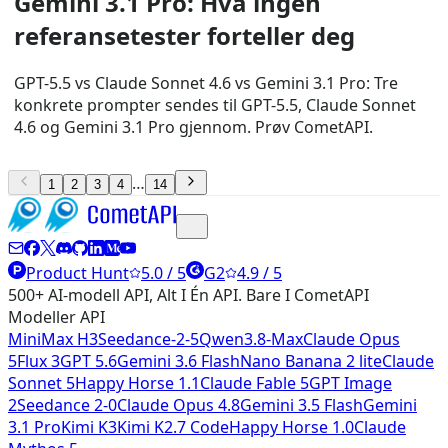
Gemini 3.1 Pro: Hva ingen
referansetester forteller deg
GPT-5.5 vs Claude Sonnet 4.6 vs Gemini 3.1 Pro: Tre
konkrete prompter sendes til GPT-5.5, Claude Sonnet
4.6 og Gemini 3.1 Pro gjennom. Prøv CometAPI.
…
1
2
3
4
14
Product Hunt
5.0 / 5
G2
4.9 / 5
500+ AI-modell API, Alt I Én API. Bare I CometAPI
Modeller API
MiniMax H3
Seedance-2-5
Qwen3.8-Max
Claude Opus
5
Flux 3
GPT 5.6
Gemini 3.6 Flash
Nano Banana 2 lite
Claude
Sonnet 5
Happy Horse 1.1
Claude Fable 5
GPT Image
2
Seedance 2-0
Claude Opus 4.8
Gemini 3.5 Flash
Gemini
3.1 Pro
Kimi K3
Kimi K2.7 Code
Happy Horse 1.0
Claude