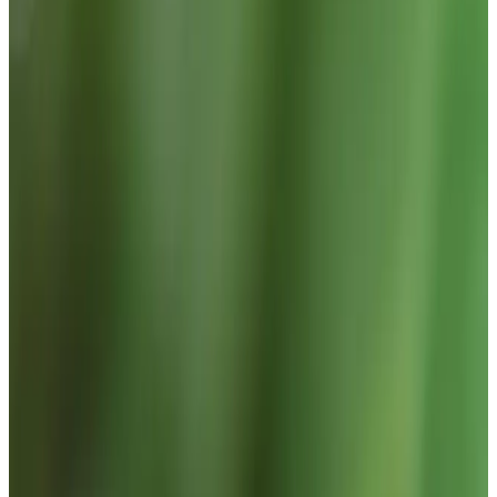
q=Hei%20Gemini 6) Praktiske tips
for “Fast” bruk - Hold prompten
kort og presis; bruk Flash-modell
for lav latency. - For strukturert
utdata: sett generation_config=
{"response_mime_type":
"application/json"} i SDK-kallet. -
Multimodalt: du kan sende
bilder/lyd som parts sammen med
tekst (se ai.google.dev for
eksempler). - Sett timeouts og
enkel retry i produksjon; overvåk
kvoter og fakturering i Google